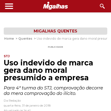
MIGALHAS QUENTES
Home
>
Quentes
>
Uso indevido de marca gera dano moral presumi
PUBLICIDADE
STJ
Uso indevido de marca
gera dano moral
presumido a empresa
Para 4ª turma do STJ, comprovação decorre
da mera comprovação do ilícito.
Da Redação
quarta-feira, 31 de janeiro de 2018
Atualizado às 14:41