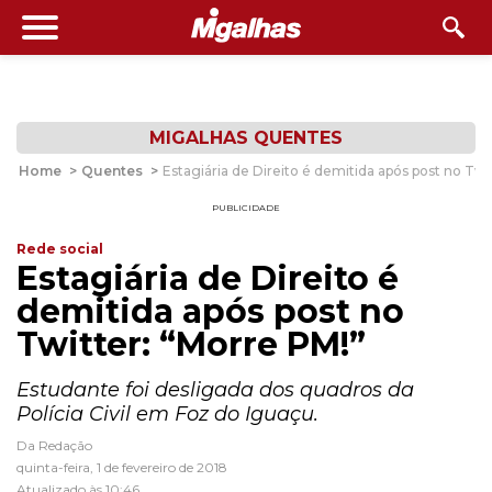
MIGALHAS QUENTES
Home
>
Quentes
>
Estagiária de Direito é demitida após post no Twi
PUBLICIDADE
Rede social
Estagiária de Direito é
demitida após post no
Twitter: “Morre PM!”
Estudante foi desligada dos quadros da
Polícia Civil em Foz do Iguaçu.
Da Redação
quinta-feira, 1 de fevereiro de 2018
Atualizado às 10:46