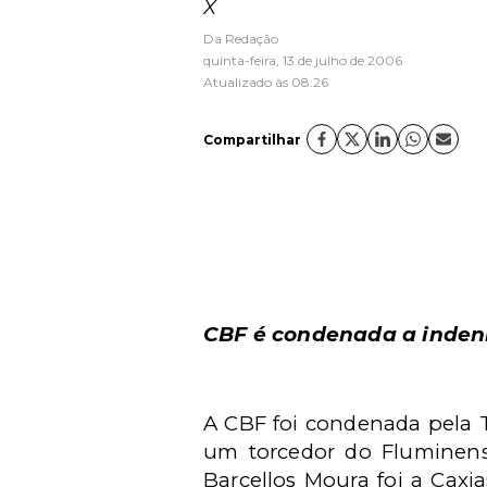
X
Da Redação
quinta-feira, 13 de julho de 2006
Atualizado às 08:26
Compartilhar
CBF é condenada a indeni
A CBF foi condenada pela T
um torcedor do Fluminens
Barcellos Moura foi a Caxia