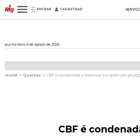
ENTRAR
CADASTRAR
SERVIÇ
quinta-feira, 6 de agosto de 2026
Home
>
Quentes
>
CBF é condenada a indenizar torcedor por anula
CBF é condenada