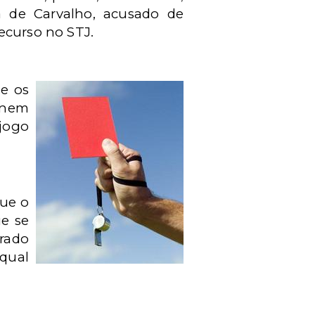
ra de Carvalho, acusado de
ecurso no STJ.
e os
 nem
 jogo
que o
ue se
rado
 qual