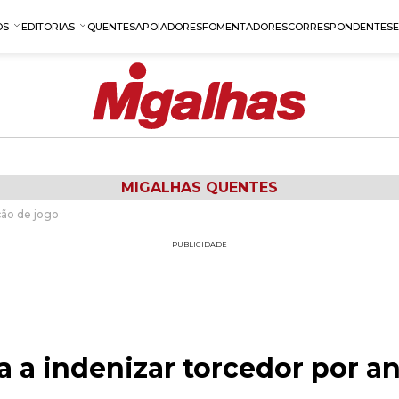
OS
EDITORIAS
QUENTES
APOIADORES
FOMENTADORES
CORRESPONDENTES
MIGALHAS QUENTES
ção de jogo
PUBLICIDADE
 a indenizar torcedor por a