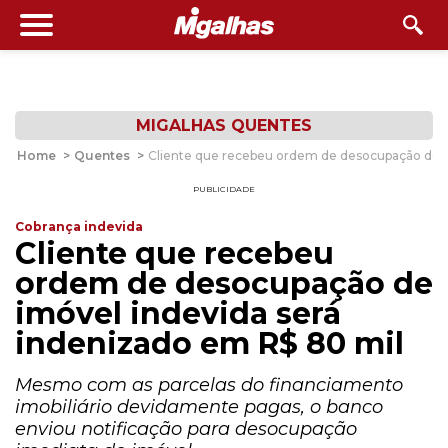
MIGALHAS QUENTES
Home
>
Quentes
>
Cliente que recebeu ordem de desocupação de i
PUBLICIDADE
Cobrança indevida
Cliente que recebeu
ordem de desocupação de
imóvel indevida será
indenizado em R$ 80 mil
Mesmo com as parcelas do financiamento
imobiliário devidamente pagas, o banco
enviou notificação para desocupação