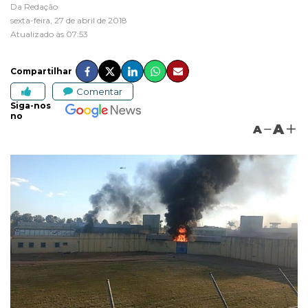
Da Redação
sexta-feira, 27 de abril de 2018
Atualizado às 07:53
Compartilhar
Comentar
Siga-nos
no
A
A