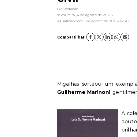
Da Redação
sexta-feira, 4 de agosto de 2006
Atualizado em 1 de agosto de 2006 13:30
Compartilhar
Migalhas sorteou um exemplar
Guilherme Marinoni
, gentilme
A col
doutor
brilha