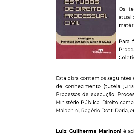
Os te
atual
matéri
Para f
Proce
Coleti
Esta obra contém os seguintes as
de conhecimento (tutela jurisd
Processos de execução; Processo
Ministério Público; Direito com
Malachini, Rogério Dotti Doria, e
Luiz Guilherme Marinoni
é adv