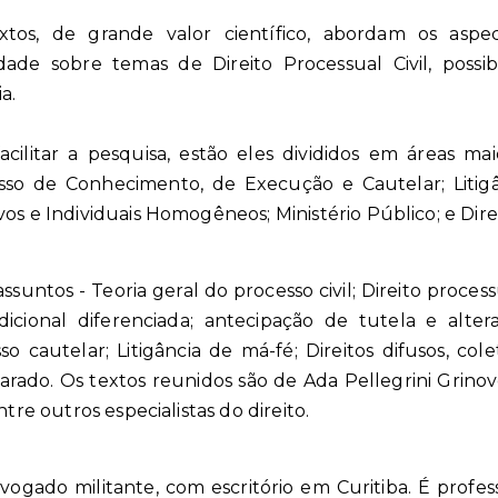
xtos, de grande valor científico, abordam os aspe
idade sobre temas de Direito Processual Civil, poss
a.
acilitar a pesquisa, estão eles divididos em áreas maio
sso de Conhecimento, de Execução e Cautelar; Litigân
vos e Individuais Homogêneos; Ministério Público; e Dir
suntos - Teoria geral do processo civil; Direito processu
icional diferenciada; antecipação de tutela e altera
 cautelar; Litigância de má-fé; Direitos difusos, col
parado. Os textos reunidos são de Ada Pellegrini Grino
ntre outros especialistas do direito.
ogado militante, com escritório em Curitiba. É profess