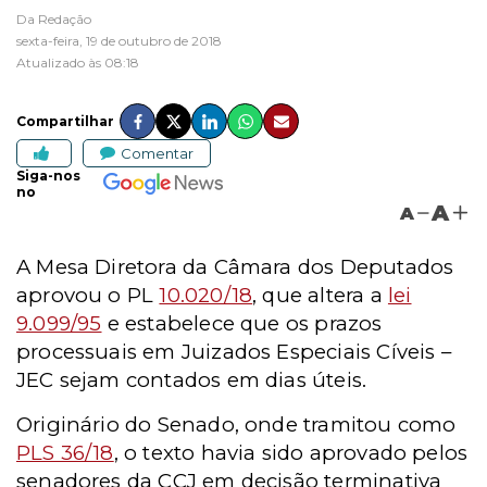
Da Redação
sexta-feira, 19 de outubro de 2018
Atualizado às 08:18
Compartilhar
Comentar
Siga-nos
no
A
A
A Mesa Diretora da Câmara dos Deputados
aprovou o PL
10.020/18
, que altera a
lei
9.099/95
e estabelece que os prazos
processuais em Juizados Especiais Cíveis –
JEC sejam contados em dias úteis.
Originário do Senado, onde tramitou como
PLS 36/18
, o texto havia sido aprovado pelos
senadores da CCJ em decisão terminativa