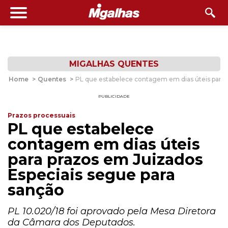
MIGALHAS QUENTES
Home
>
Quentes
>
PL que estabelece contagem em dias úteis para 
PUBLICIDADE
Prazos processuais
PL que estabelece
contagem em dias úteis
para prazos em Juizados
Especiais segue para
sanção
PL 10.020/18 foi aprovado pela Mesa Diretora
da Câmara dos Deputados.