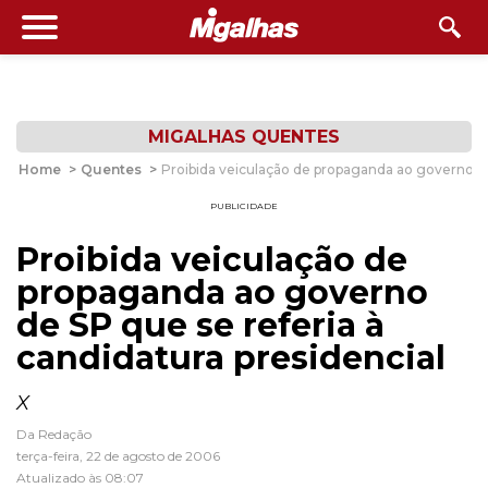
MIGALHAS QUENTES
Home
>
Quentes
>
Proibida veiculação de propaganda ao governo de 
PUBLICIDADE
Proibida veiculação de
propaganda ao governo
de SP que se referia à
candidatura presidencial
X
Da Redação
terça-feira, 22 de agosto de 2006
Atualizado às 08:07