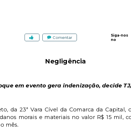
Siga-nos
Comentar
no
Negligência
oque em evento gera indenização, decide TJ
eto, da 23ª Vara Cível da Comarca da Capita
anos morais e materiais no valor R$ 15 mil, 
ao mês.