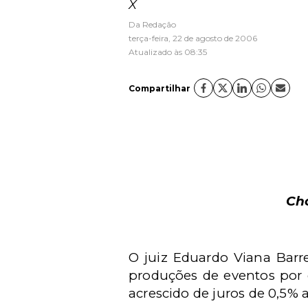
X
Da Redação
terça-feira, 22 de agosto de 2006
Atualizado às 08:35
Compartilhar
Ch
O juiz Eduardo Viana Barr
produções de eventos por d
acrescido de juros de 0,5% 