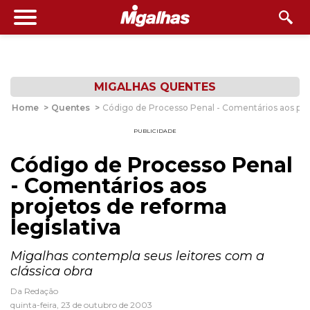
MIGALHAS QUENTES
Home
>
Quentes
>
Código de Processo Penal - Comentários aos proj
PUBLICIDADE
Código de Processo Penal
- Comentários aos
projetos de reforma
legislativa
Migalhas contempla seus leitores com a
clássica obra
Da Redação
quinta-feira, 23 de outubro de 2003