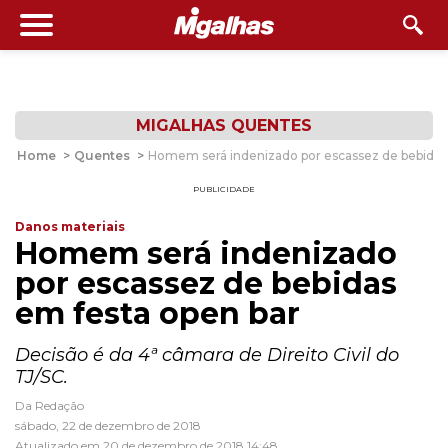
MIGALHAS QUENTES
Home
>
Quentes
>
Homem será indenizado por escassez de bebidas
PUBLICIDADE
Danos materiais
Homem será indenizado
por escassez de bebidas
em festa open bar
Decisão é da 4ª câmara de Direito Civil do
TJ/SC.
Da Redação
sábado, 22 de dezembro de 2018
Atualizado em 20 de dezembro de 2018 14:48