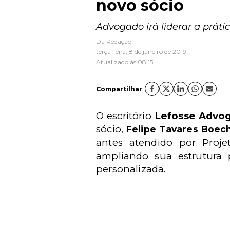
novo sócio
Advogado irá liderar a práti
Da Redação
terça-feira, 8 de janeiro de 2019
Atualizado às 08:15
Compartilhar
O escritório
Lefosse Advo
sócio,
Felipe Tavares Boe
antes atendido por Proje
ampliando sua estrutura 
personalizada.