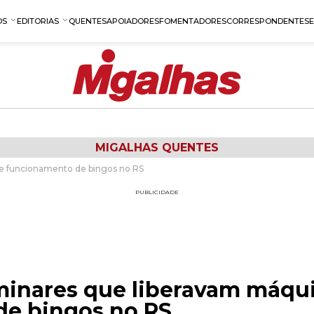
OS
EDITORIAS
QUENTES
APOIADORES
FOMENTADORES
CORRESPONDENTES
MIGALHAS QUENTES
 e funcionamento de bingos no RS
PUBLICIDADE
minares que liberavam máqu
de bingos no RS