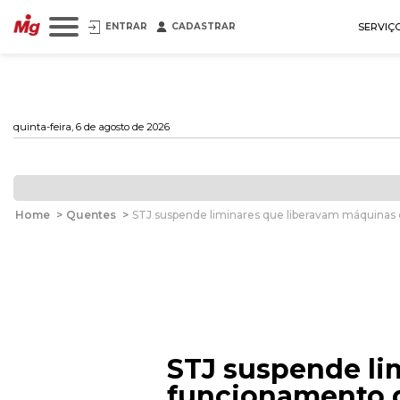
ENTRAR
CADASTRAR
SERVIÇ
quinta-feira, 6 de agosto de 2026
Home
>
Quentes
>
STJ suspende liminares que liberavam máquinas
STJ suspende li
funcionamento 