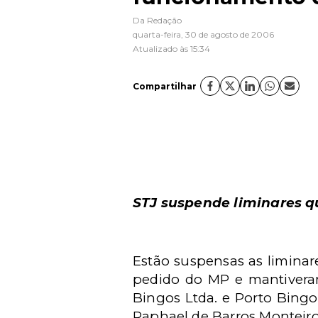
Da Redação
quarta-feira, 30 de agosto de 2006
Atualizado às 15:34
Compartilhar
STJ suspende liminares 
Estão suspensas as limina
pedido do MP e mantivera
Bingos Ltda. e Porto Bingo
Raphael de Barros Monteiro