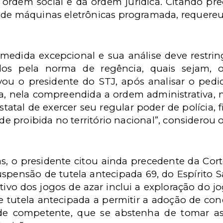
 ordem social e da ordem jurídica. Citando pre
 de máquinas eletrônicas programada, requere
edida excepcional e sua análise deve restringi
ados pela norma de regência, quais sejam,
ou o presidente do STJ, após analisar o pedid
a, nela compreendida a ordem administrativa,
tatal de exercer seu regular poder de polícia, 
ade proibida no território nacional”, considerou 
, o presidente citou ainda precedente da Corte
spensão de tutela antecipada 69, do Espírito S
itivo dos jogos de azar inclui a exploração do j
e tutela antecipada a permitir a adoção de con
ade competente, que se abstenha de tomar as