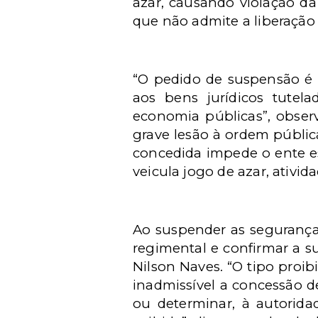
azar, causando violação da
que não admite a liberação
“O pedido de suspensão é m
aos bens jurídicos tutel
economia públicas”, observ
grave lesão à ordem públic
concedida impede o ente es
veicula jogo de azar, ativid
Ao suspender as seguranças
regimental e confirmar a su
Nilson Naves. “O tipo proib
inadmissível a concessão d
ou determinar, à autorid