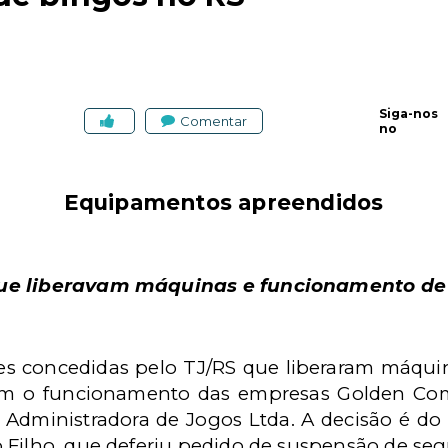
Siga-nos
Comentar
no
Equipamentos apreendidos
que liberavam máquinas e funcionamento de
res concedidas pelo TJ/RS que liberaram máqui
m o funcionamento das empresas Golden Come
 Administradora de Jogos Ltda. A decisão é do 
 Filho, que deferiu pedido de suspensão de seg