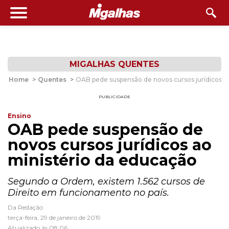
MIGALHAS QUENTES
Home
>
Quentes
>
OAB pede suspensão de novos cursos jurídicos a
PUBLICIDADE
Ensino
OAB pede suspensão de
novos cursos jurídicos ao
ministério da educação
Segundo a Ordem, existem 1.562 cursos de
Direito em funcionamento no país.
Da Redação
terça-feira, 29 de janeiro de 2019
Atualizado às 08:06