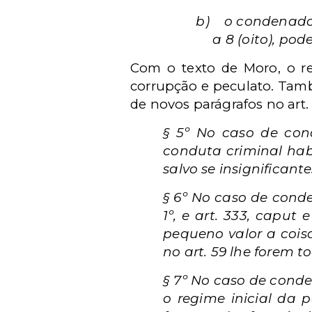
b)
o condenado 
a 8 (oito), po
Com o texto de Moro, o r
corrupção e peculato. Tamb
de novos parágrafos no art.
§ 5º No caso de con
conduta criminal habi
salvo se insignificant
§ 6º No caso de conden
1º, e art. 333, caput
pequeno valor a cois
no art. 59 lhe forem t
§ 7º No caso de conden
o regime inicial da p