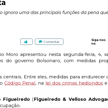
ta
to ignora uma das principais funções da pena que 
Siga-nos
Comentar
no
gio Moro apresentou nesta segunda-feira, 4, 
res do governo Bolsonaro, com medidas pr
s centrais. Entre eles, medidas para endurece
no
Código Penal
, na
lei dos crimes hediondos
e
o Figueiredo
(
Figueiredo & Velloso Advoga
ocupação.