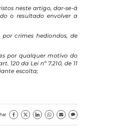
stos neste artigo,
dar-se-á
ndo o resultado
envolver a
, por crimes
hediondos, de
ias por qualquer motivo
do
rt. 120 da Lei nº
7.210, de 11
diante
escolta;
har