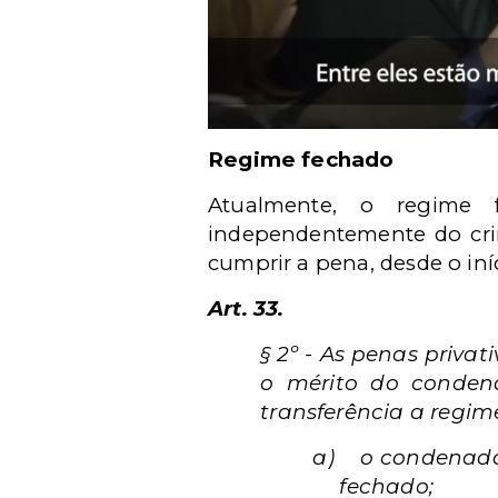
Regime fechado
Atualmente, o regime 
independentemente do cri
cumprir a pena, desde o in
Art. 33
.
§ 2º - As penas priva
o mérito do condena
transferência a regim
a)
o condenado
fechado;