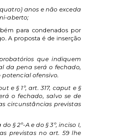
(quatro) anos e não exceda
mi-aberto;
ambém para condenados por
o. A proposta é de inserção
probatórios que indiquem
ial da pena será o fechado,
 potencial ofensivo.
 e § 1º, art. 317, caput e §
será o fechado, salvo se de
s circunstâncias previstas
o § 2º-A e do § 3º, inciso I,
as previstas no art. 59 lhe