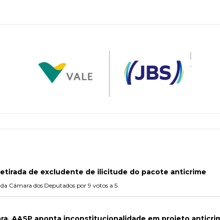
etirada de excludente de ilicitude do pacote anticrime
o da Câmara dos Deputados por 9 votos a 5.
ra, AASP aponta inconstitucionalidade em projeto anticri