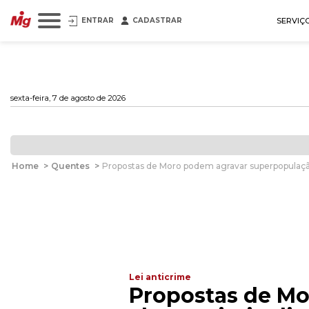
ENTRAR
CADASTRAR
SERVIÇ
sexta-feira, 7 de agosto de 2026
Home
>
Quentes
>
Propostas de Moro podem agravar superpopulação p
Lei anticrime
Propostas de Mo