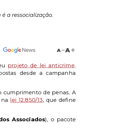
é a ressocialização.
A
A
seu
projeto de lei anticrime
.
opostas desde a campanha
r o cumprimento de penas. A
 na
lei 12.850/13
, que define
dos Associados
), o pacote