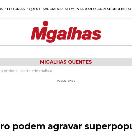
OS
EDITORIAS
QUENTES
APOIADORES
FOMENTADORES
CORRESPONDENTES
MIGALHAS QUENTES
risional, alerta criminalista
PUBLICIDADE
ro podem agravar superpopul