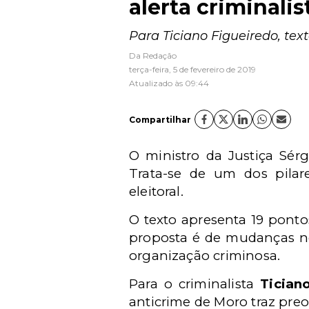
alerta criminalis
Para Ticiano Figueiredo, tex
Da Redação
terça-feira, 5 de fevereiro de 2019
Atualizado às 09:44
Compartilhar
O ministro da Justiça Sér
Trata-se de um dos pila
eleitoral.
O texto apresenta 19 ponto
proposta é de mudanças 
organização criminosa.
Para o criminalista
Tician
anticrime de Moro traz pre