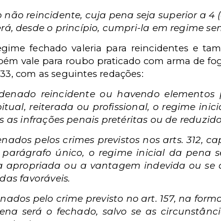
não reincidente, cuja pena seja superior a 4 
derá, desde o princípio, cumpri-la em regime se
egime fechado valeria para reincidentes e t
ém vale para roubo praticado com arma de fog
 33, com as seguintes redações:
denado reincidente ou havendo elementos 
tual, reiterada ou profissional, o regime inic
es as infrações penais pretéritas ou de reduzido
ados pelos crimes previstos nos arts. 312, caput
 e parágrafo único, o regime inicial da pena 
a apropriada ou a vantagem indevida ou se a
odas favoráveis.
ados pelo crime previsto no art. 157, na forma d
ena será o fechado, salvo se as circunstânci