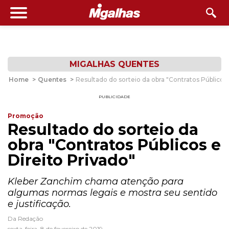
MIGALHAS QUENTES
Home
>
Quentes
>
Resultado do sorteio da obra "Contratos Públicos 
PUBLICIDADE
Promoção
Resultado do sorteio da
obra "Contratos Públicos e
Direito Privado"
Kleber Zanchim chama atenção para
algumas normas legais e mostra seu sentido
e justificação.
Da Redação
sexta-feira, 8 de fevereiro de 2019