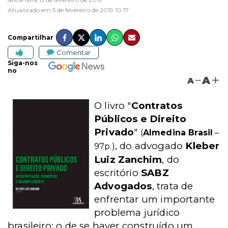
Atualizado em 5 de fevereiro de 2019 10:17
Compartilhar
Comentar
Siga-nos
no
A
A
O livro "
Contratos
Públicos e Direito
Privado
"
(
Almedina Brasil
–
, do advogado
Kleber
97p.)
Luiz Zanchim
, do
escritório
SABZ
Advogados
, trata de
enfrentar um importante
problema jurídico
brasileiro: o de se haver construído um