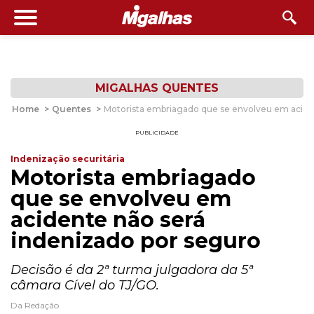
MIGALHAS QUENTES
Home
>
Quentes
>
Motorista embriagado que se envolveu em acide
PUBLICIDADE
Indenização securitária
Motorista embriagado
que se envolveu em
acidente não será
indenizado por seguro
Decisão é da 2ª turma julgadora da 5ª
câmara Cível do TJ/GO.
Da Redação