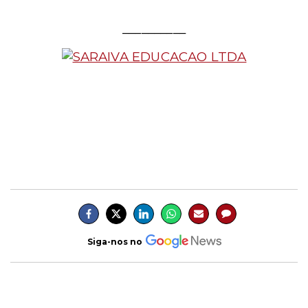
__________
Siga-nos no