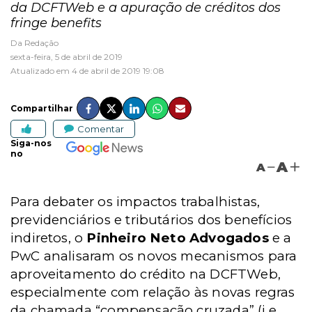
da DCFTWeb e a apuração de créditos dos
fringe benefits
Da Redação
sexta-feira, 5 de abril de 2019
Atualizado em 4 de abril de 2019 19:08
Compartilhar
Comentar
Siga-nos
no
A
A
Para debater os impactos trabalhistas,
previdenciários e tributários dos benefícios
indiretos, o
Pinheiro Neto Advogados
e a
PwC analisaram os novos mecanismos para
aproveitamento do crédito na DCFTWeb,
especialmente com relação às novas regras
da chamada “compensação cruzada” (i.e.