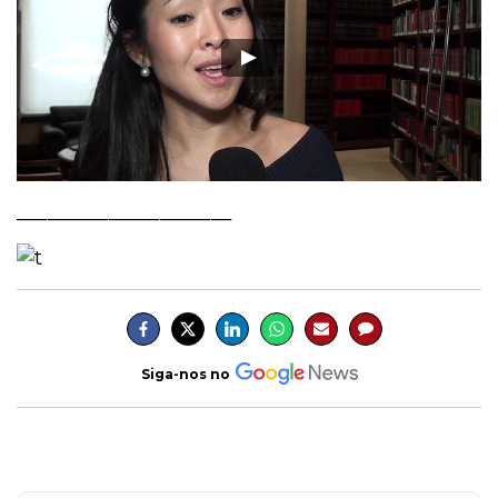
_____________________
Siga-nos no