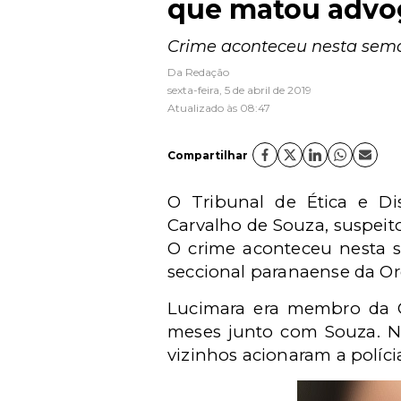
que matou advo
Crime aconteceu nesta sema
Da Redação
sexta-feira, 5 de abril de 2019
Atualizado às 08:47
Compartilhar
O Tribunal de Ética e D
Carvalho de Souza, suspeit
O crime aconteceu nesta s
seccional paranaense da O
Lucimara era membro da 
meses junto com Souza. N
vizinhos acionaram a políci