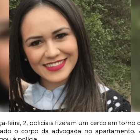
ça-feira, 2, policiais fizeram um cerco em torno 
ultado o corpo da advogada no apartamento.
ou à polícia.