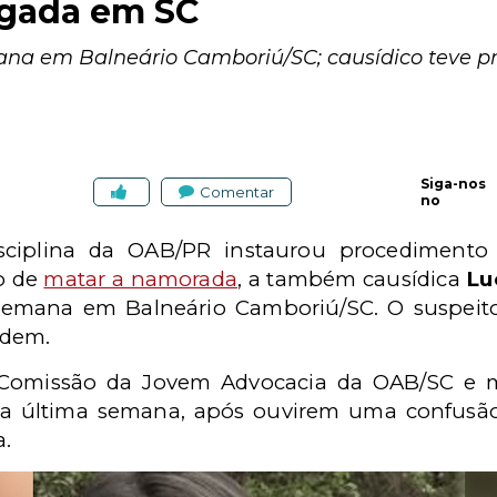
gada em SC
na em Balneário Camboriú/SC; causídico teve pr
Siga-nos
Comentar
no
isciplina da OAB/PR instaurou procedimento
o de
matar a namorada
, a também causídica
Lu
emana em Balneário Camboriú/SC. O suspeito,
rdem.
Comissão da Jovem Advocacia da OAB/SC e m
a última semana, após ouvirem uma confusão
a.