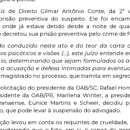
juiz de Direito Gilmar Antônio Conte, da 2ª 
risão preventiva do suspeito.
Ele foi encam
 onde já estava detido desde a noite de quart
decretou sua prisão preventiva pelo crime de f
do conduzido neste ato e do teor da carta 
s psicóticos e visões (...), este juízo entend
ício, determinando que sejam formulados os 
o a acusação e defesa intimadas para eventua
 magistrado no processo, que tramita em segred
 solicitação do presidente da OAB/SC, Rafael Ho
residente da OAB/PR, Marilena Winter, a presid
aranaense, Eunice Martins e Scheer, decidiu 
to, que pode levar à suspensão do advogado.
ção levou em conta os requintes de crueldade, 
siderando que o fato, em si, é capaz de gerar