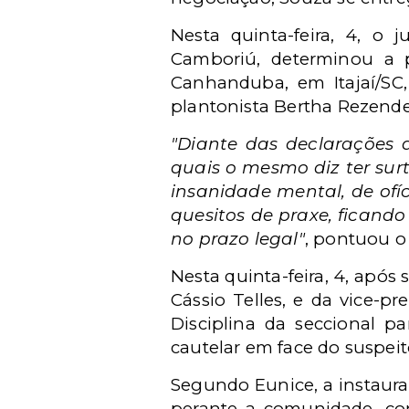
Nesta quinta-feira, 4, o 
Camboriú, determinou a p
Canhanduba, em Itajaí/SC,
plantonista Bertha Rezende 
"Diante das declarações 
quais o mesmo diz ter surto
insanidade mental, de of
quesitos de praxe, ficand
no prazo legal"
, pontuou o
Nesta quinta-feira, 4, após
Cássio Telles, e da vice-p
Disciplina da seccional p
cautelar em face do suspei
Segundo Eunice, a instaura
perante a comunidade, con