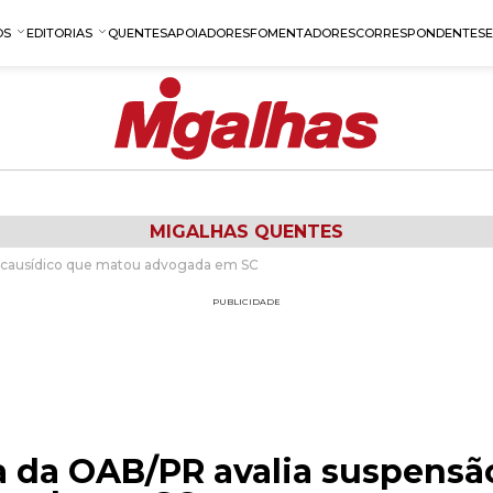
OS
EDITORIAS
QUENTES
APOIADORES
FOMENTADORES
CORRESPONDENTES
MIGALHAS QUENTES
de causídico que matou advogada em SC
PUBLICIDADE
a da OAB/PR avalia suspensã