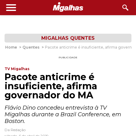
MIGALHAS QUENTES
Home
>
Quentes
>
Pacote anticrime é insuficiente, afirma governa
PUBLICIDADE
TV Migalhas
Pacote anticrime é
insuficiente, afirma
governador do MA
Flávio Dino concedeu entrevista à TV
Migalhas durante a Brazil Conference, em
Boston.
Da Redação
sábado, 6 de abril de 2019