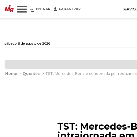
ENTRAR
CADASTRAR
SERVIÇ
sábado, 8 de agosto de 2026
Home
>
Quentes
>
TST: Mercedes-Benz é condenada por reduzir int
TST: Mercedes-B
intrajornada em