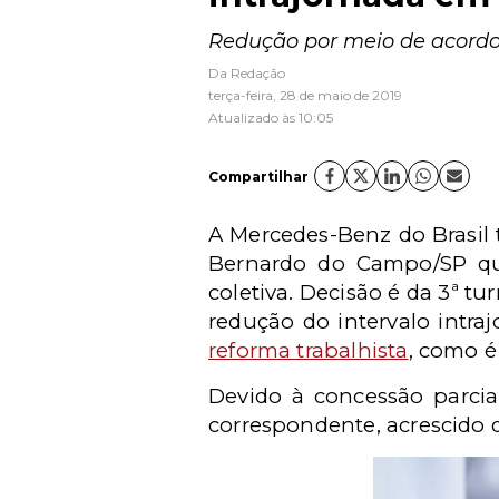
Redução por meio de acordo 
Da Redação
terça-feira, 28 de maio de 2019
Atualizado às 10:05
Compartilhar
A Mercedes-Benz do Brasil 
Bernardo do Campo/SP qu
coletiva. Decisão é da 3ª t
redução do intervalo intra
reforma trabalhista
, como é
Devido à concessão parcial
correspondente, acrescido 