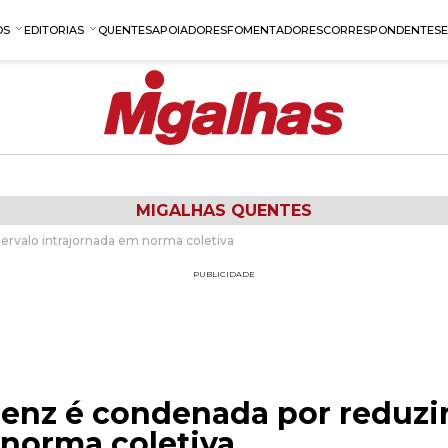
OS
EDITORIAS
QUENTES
APOIADORES
FOMENTADORES
CORRESPONDENTES
MIGALHAS QUENTES
ervalo intrajornada em norma coletiva
PUBLICIDADE
enz é condenada por reduzir
 norma coletiva