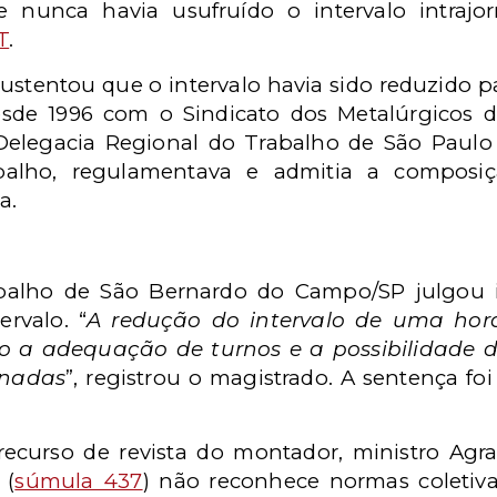
ue nunca havia usufruído o intervalo intra
T
.
ustentou que o intervalo havia sido reduzido 
esde 1996 com o Sindicato dos Metalúrgicos d
 Delegacia Regional do Trabalho de São Paulo 
rabalho, regulamentava e admitia a composi
a.
abalho de São Bernardo do Campo/SP julgou
rvalo. “
A redução do intervalo de uma hor
ivo a adequação de turnos e a possibilidade 
rnadas
”, registrou o magistrado. A sentença fo
 recurso de revista do montador, ministro Agr
 (
súmula 437
) não reconhece normas coletiv