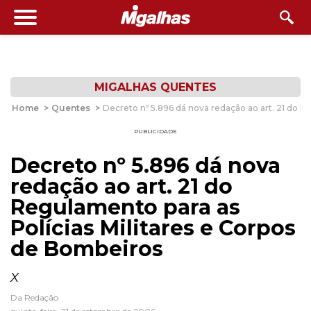
MIGALHAS QUENTES
Home
>
Quentes
>
Decreto nº 5.896 dá nova redação ao art. 21 do R
PUBLICIDADE
Decreto nº 5.896 dá nova
redação ao art. 21 do
Regulamento para as
Polícias Militares e Corpos
de Bombeiros
X
Da Redação