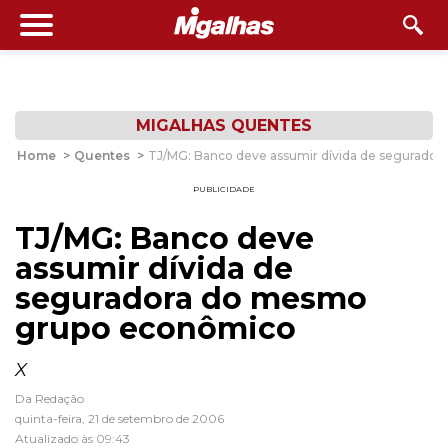
MIGALHAS QUENTES
Home
>
Quentes
>
TJ/MG: Banco deve assumir dívida de segurado
PUBLICIDADE
TJ/MG: Banco deve
assumir dívida de
seguradora do mesmo
grupo econômico
X
Da Redação
quinta-feira, 21 de setembro de 2006
Atualizado às 09:43