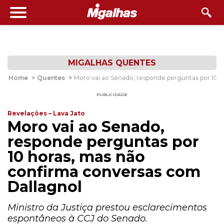
MIGALHAS QUENTES
Home
>
Quentes
>
Moro vai ao Senado, responde perguntas por 10 
PUBLICIDADE
Revelações – Lava Jato
Moro vai ao Senado,
responde perguntas por
10 horas, mas não
confirma conversas com
Dallagnol
Ministro da Justiça prestou esclarecimentos
espontâneos à CCJ do Senado.