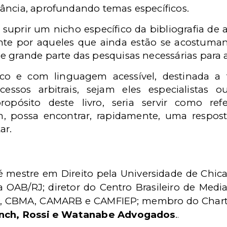
ância, aprofundando temas específicos.
ra suprir um nicho específico da bibliografia d
ente por aqueles que ainda estão se acostu­m
 grande parte das pesquisas necessárias para a
o e com linguagem acessível, destinada a t
ssos arbitrais, sejam eles especialistas o
opósito deste livro, seria servir como ref
m, possa encontrar, rapidamente, uma resposta
ar.
 mestre em Direito pela Universidade de Chic
 OAB/RJ; diretor do Centro Brasileiro de Med
ESP, CBMA, CAMARB e CAMFIEP; membro do Chartere
nch, Rossi e Watanabe Advogados
.
.