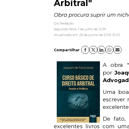
Arbitral"
Obra procura suprir um nicho
Da Redação
segunda-feira, 1 de julho de 2019
Atualizado em 25 de junho de 2019 15:01
Compartilhar
A obra 
por
Joaq
Advogad
Uma boa 
escrever 
excelente
De fato,
excelentes livros com uma