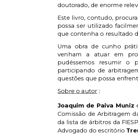
doutorado, de enorme relev
Este livro, contudo, procu
possa ser utilizado facilm
que contenha o resultado de
Uma obra de cunho prátic
venham a atuar em proce
pudéssemos resumir o pr
participando de arbitrage
questões que possa enfrent
Sobre o autor
:
Joaquim de Paiva Muniz
é
Comissão de Arbitragem da
da lista de árbitros da FI
Advogado do escritório
Tre