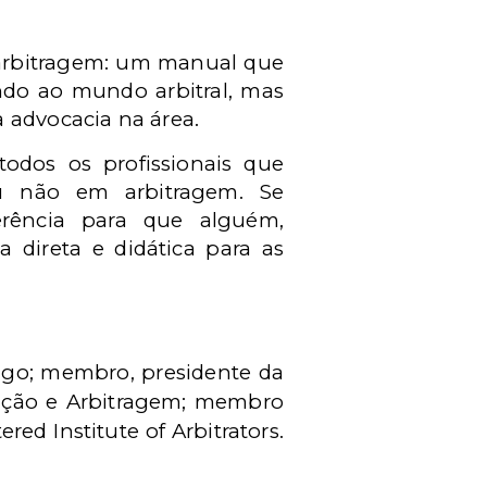
e arbitragem: um manual que
ando ao mundo arbitral, mas
 advoca­cia na área.
odos os profissionais que
u não em ar­bitragem. Se
erência para que alguém,
 direta e didática para as
ago; membro, presidente da
iação e Arbitragem; membro
d Institute of Arbitrators.