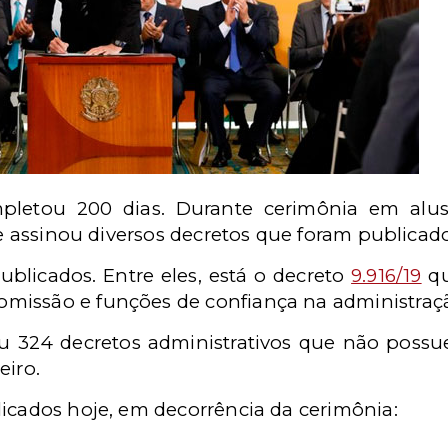
letou 200 dias. Durante cerimônia em alusã
nte assinou diversos decretos que foram publica
ublicados. Entre eles, está o decreto
9.916/19
qu
missão e funções de confiança na administraçã
324 decretos administrativos que não possue
eiro.
licados hoje, em decorrência da cerimônia: