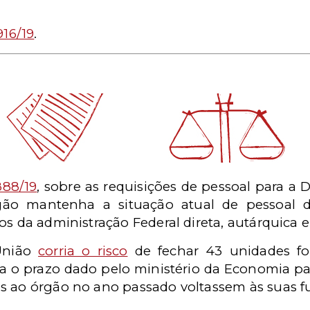
916/19
.
888/19
, sobre as requisições de pessoal para a 
gão mantenha a situação atual de pessoal d
os da administração Federal direta, autárquica 
 União
corria o risco
de fechar 43 unidades for
ia o prazo dado pelo ministério
da Economia par
s ao órgão no ano passado voltassem às suas f