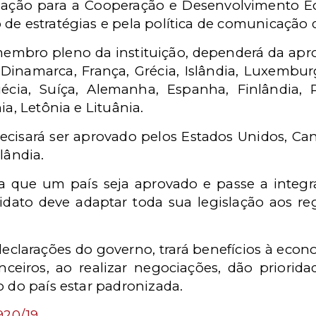
zação para a Cooperação e Desenvolvimento E
 de estratégias e pela política de comunicação
 membro pleno da instituição, dependerá da a
, Dinamarca, França, Grécia, Islândia, Luxembur
écia, Suíça, Alemanha, Espanha, Finlândia, 
ia, Letônia e Lituânia.
ecisará ser aprovado pelos Estados Unidos, Can
lândia.
a que um país seja aprovado e passe a integr
didato deve adaptar toda sua legislação aos r
eclarações do governo, trará benefícios à econo
ceiros, ao realizar negociações, dão priori
o do país estar padronizada.
920/19
.