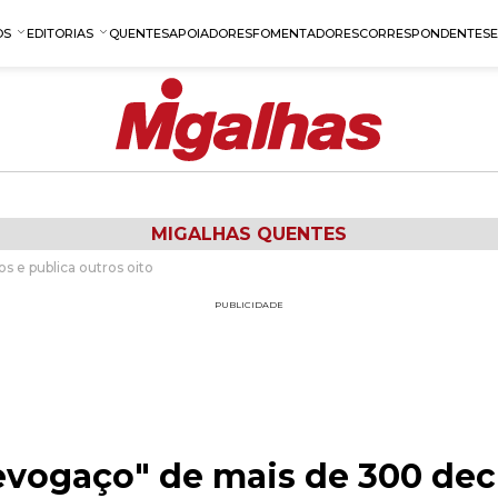
OS
EDITORIAS
QUENTES
APOIADORES
FOMENTADORES
CORRESPONDENTES
MIGALHAS QUENTES
s e publica outros oito
PUBLICIDADE
evogaço" de mais de 300 dec