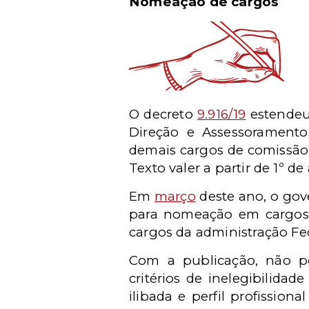
Nomeação de cargos
O decreto
9.916/19
estendeu 
Direção e Assessorament
demais cargos de comissão 
Texto valer a partir de 1º de
Em
março
deste ano, o gov
para nomeação em cargos d
cargos da administração Fed
Com a publicação, não p
critérios de inelegibilida
ilibada e perfil profissi