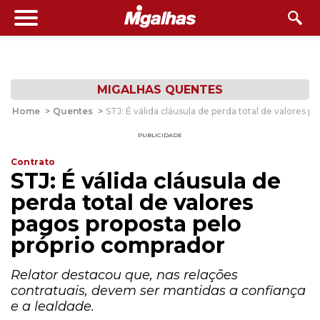
MIGALHAS QUENTES
Home
>
Quentes
>
STJ: É válida cláusula de perda total de valores 
PUBLICIDADE
Contrato
STJ: É válida cláusula de
perda total de valores
pagos proposta pelo
próprio comprador
Relator destacou que, nas relações
contratuais, devem ser mantidas a confiança
e a lealdade.