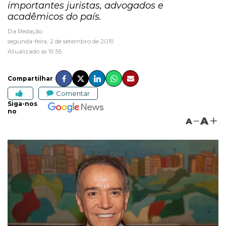
importantes juristas, advogados e
acadêmicos do país.
Da Redação
segunda-feira, 2 de setembro de 2019
Atualizado às 19:55
Compartilhar
Comentar
Siga-nos
no
A
A