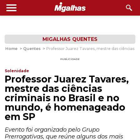
MIGALHAS QUENTES
Home
>
Quentes
>
Professor Juarez Tavares, mestre das ciências 
PUBLICIDADE
Solenidade
Professor Juarez Tavares,
mestre das ciências
criminais no Brasil e no
mundo, é homenageado
em SP
Evento foi organizado pelo Grupo
Prerrogativas, que reúne alguns dos mais