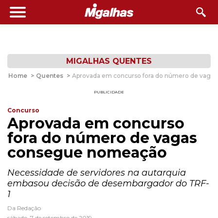
MIGALHAS QUENTES
Home
>
Quentes
>
Aprovada em concurso fora do número de vaga
PUBLICIDADE
Concurso
Aprovada em concurso
fora do número de vagas
consegue nomeação
Necessidade de servidores na autarquia
embasou decisão de desembargador do TRF-
1
Da Redação
sábado, 7 de setembro de 2019