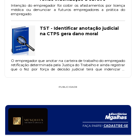
Intenção do empregador foi coibir os afastamentos por licença
médica ou denunciar a futuros empregadores a prática do
empregado.
TST - Identificar anotação judicial
na CTPS gera dano moral
O empregador que anotar na carteira de trabalho do empregado
retificação determinada pela Justiça do Trabalho e ainda registrar
que o fez por força de decisão judicial terá que indenizar o
empregado por danos morais. Esse é o entendimento da 8ª
turma do TST que condenou o Restaurante Terra Gaúcha Ltda. a
indenizar uma ex-funcionária em R$ 5 mil, por ter feito as
anotações na sua CTPS.
PUBLICIDADE
FAÇA PARTE!
CADASTRE-SE