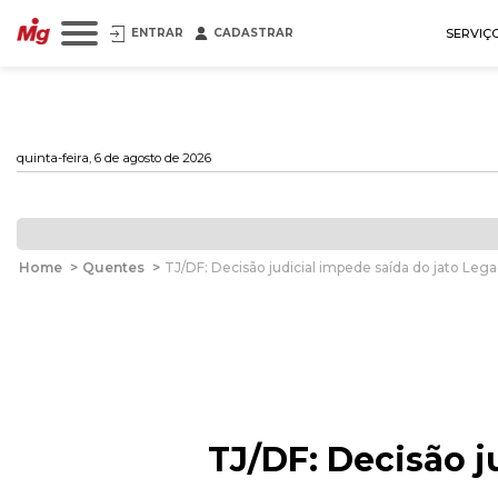
ENTRAR
CADASTRAR
SERVIÇ
quinta-feira, 6 de agosto de 2026
Home
>
Quentes
>
TJ/DF: Decisão judicial impede saída do jato Lega
TJ/DF: Decisão j