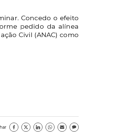
minar. Concedo o efeito
forme pedido da alínea
viação Civil (ANAC) como
har