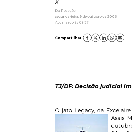
X
Da Redação
segunda-feira, 9 de outubro de 2006
Atualizado às 09:37
Compartilhar
TJ/DF: Decisão judicial i
O jato Legacy, da Excelair
Assis M
outubr