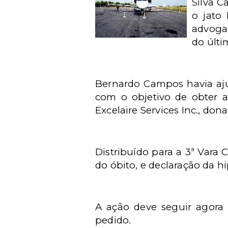
Silva C
o jato
advoga
do últi
Bernardo Campos havia ajui
com o objetivo de obter a
Excelaire Services Inc., do
Distribuído para a 3ª Vara C
do óbito, e declaração da h
A ação deve seguir agora 
pedido.