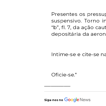
Presentes os pressu
suspensivo. Torno i
“b”, fl. 7, da ação 
depositária da aerona
Intime-se e cite-se n
Oficie-se."
____________
Siga-nos no