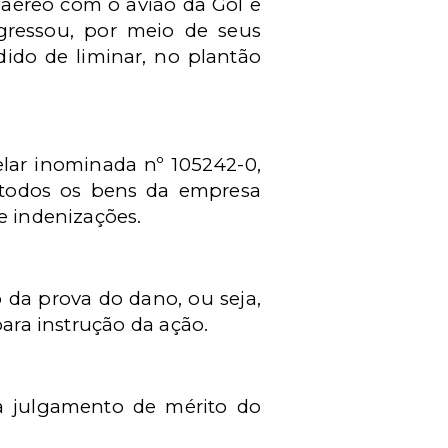
 aéreo com o avião da Gol e
gressou, por meio de seus
do de liminar, no plantão
elar inominada nº 105242-0,
e todos os bens da empresa
de indenizações.
ão da prova do dano, ou seja,
para instrução da ação.
ra julgamento de mérito do