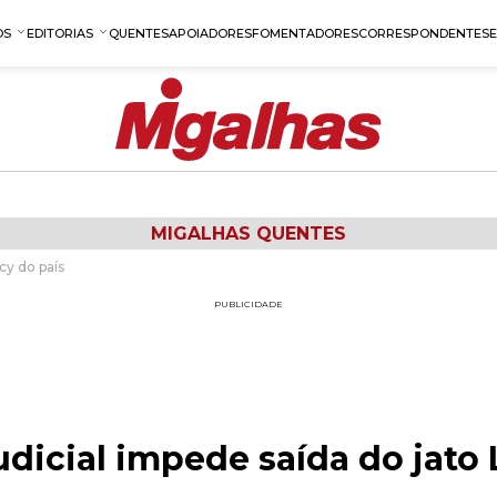
OS
EDITORIAS
QUENTES
APOIADORES
FOMENTADORES
CORRESPONDENTES
MIGALHAS QUENTES
cy do país
PUBLICIDADE
udicial impede saída do jato