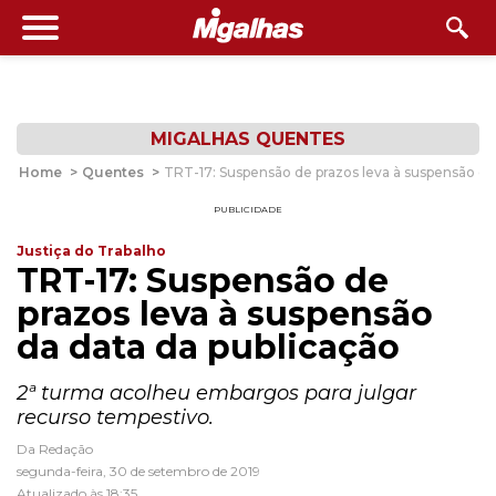
MIGALHAS QUENTES
Home
>
Quentes
>
TRT-17: Suspensão de prazos leva à suspensão da
PUBLICIDADE
Justiça do Trabalho
TRT-17: Suspensão de
prazos leva à suspensão
da data da publicação
2ª turma acolheu embargos para julgar
recurso tempestivo.
Da Redação
segunda-feira, 30 de setembro de 2019
Atualizado às 18:35