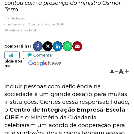
contou com a presença do ministro Osmar
Terra.
Da Redação
quinta-feira, 10 de outubro de 2019
Atualizado às 13:51
Compartilhar
Comentar
Siga-nos
no
A
A
Incluir pessoas com deficiência na
sociedade é um grande desafio para muitas
instituições. Cientes dessa responsabilidade,
o
Centro de Integração Empresa-Escola -
CIEE
e o Ministério da Cidadania
celebraram um acordo de cooperação para
que surdos/mudos e cegos tenham acesso