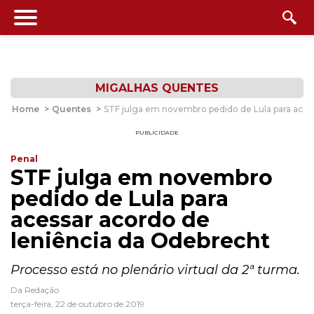
MIGALHAS QUENTES
Home
>
Quentes
>
STF julga em novembro pedido de Lula para aces
PUBLICIDADE
Penal
STF julga em novembro
pedido de Lula para
acessar acordo de
leniência da Odebrecht
Processo está no plenário virtual da 2ª turma.
Da Redação
terça-feira, 22 de outubro de 2019