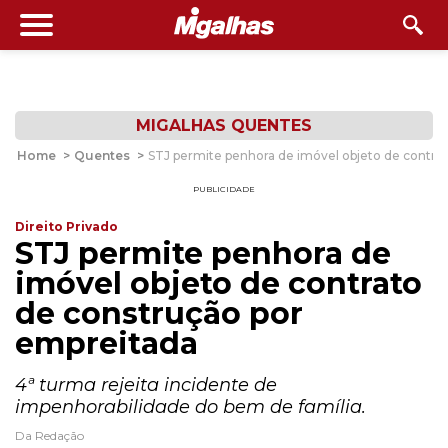
MIGALHAS QUENTES
Home
>
Quentes
>
STJ permite penhora de imóvel objeto de contra
PUBLICIDADE
Direito Privado
STJ permite penhora de
imóvel objeto de contrato
de construção por
empreitada
4ª turma rejeita incidente de
impenhorabilidade do bem de família.
Da Redação