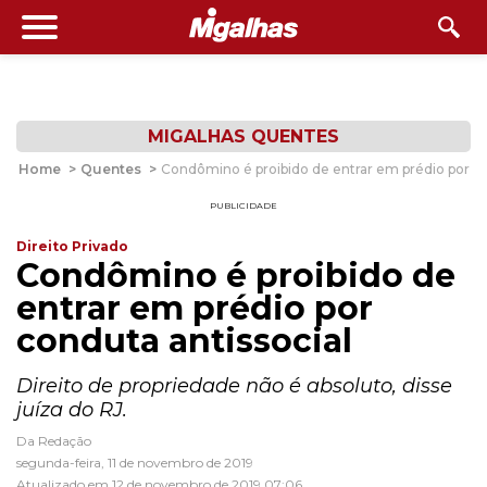
MIGALHAS QUENTES
Home
>
Quentes
>
Condômino é proibido de entrar em prédio por co
PUBLICIDADE
Direito Privado
Condômino é proibido de
entrar em prédio por
conduta antissocial
Direito de propriedade não é absoluto, disse
juíza do RJ.
Da Redação
segunda-feira, 11 de novembro de 2019
Atualizado em 12 de novembro de 2019 07:06