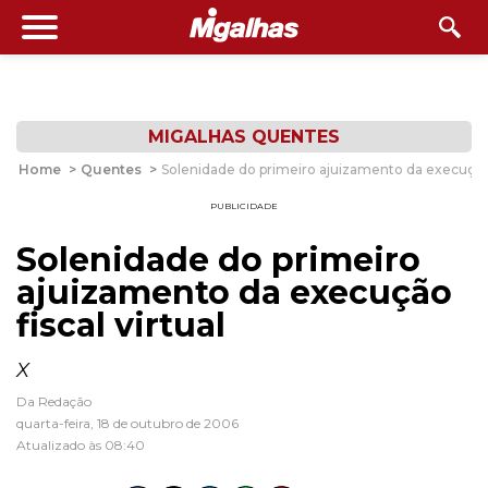
MIGALHAS QUENTES
Home
>
Quentes
>
Solenidade do primeiro ajuizamento da execução f
PUBLICIDADE
Solenidade do primeiro
ajuizamento da execução
fiscal virtual
X
Da Redação
quarta-feira, 18 de outubro de 2006
Atualizado às 08:40