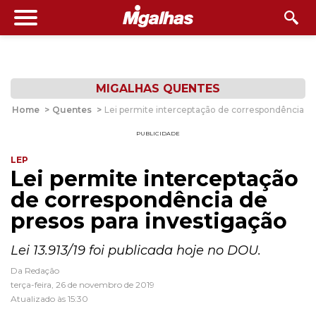
MIGALHAS QUENTES
Home
>
Quentes
>
Lei permite interceptação de correspondência de
PUBLICIDADE
LEP
Lei permite interceptação
de correspondência de
presos para investigação
Lei 13.913/19 foi publicada hoje no DOU.
Da Redação
terça-feira, 26 de novembro de 2019
Atualizado às 15:30