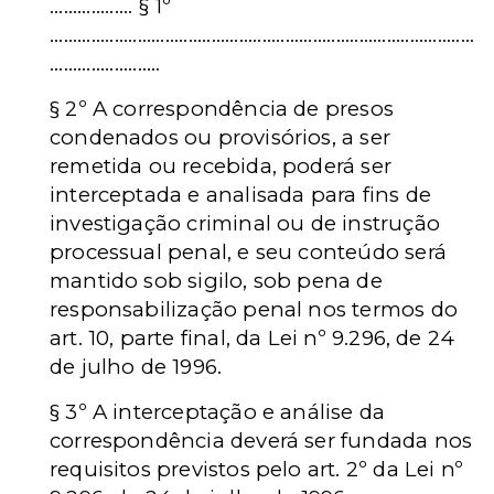
.................. § 1º
............................................................................................
........................
§ 2º A correspondência de presos
condenados ou provisórios, a ser
remetida ou recebida, poderá ser
interceptada e analisada para fins de
investigação criminal ou de instrução
processual penal, e seu conteúdo será
mantido sob sigilo, sob pena de
responsabilização penal nos termos do
art. 10, parte final, da Lei nº 9.296, de 24
de julho de 1996.
§ 3º A interceptação e análise da
correspondência deverá ser fundada nos
requisitos previstos pelo art. 2º da Lei nº