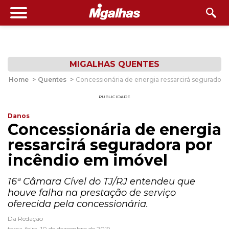
MIGALHAS QUENTES
Home
>
Quentes
>
Concessionária de energia ressarcirá seguradora
PUBLICIDADE
Danos
Concessionária de energia
ressarcirá seguradora por
incêndio em imóvel
16ª Câmara Cível do TJ/RJ entendeu que
houve falha na prestação de serviço
oferecida pela concessionária.
Da Redação
terça-feira, 10 de dezembro de 2019