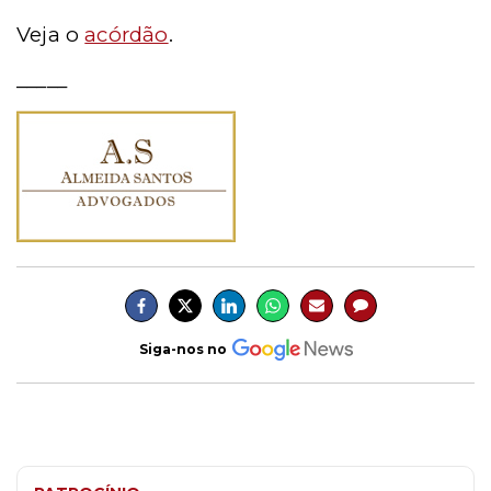
Veja o
acórdão
.
_____
Siga-nos no