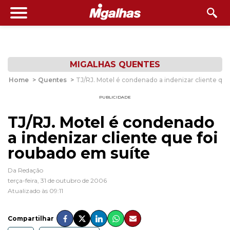
MIGALHAS QUENTES
Home
>
Quentes
>
TJ/RJ. Motel é condenado a indenizar cliente que
PUBLICIDADE
TJ/RJ. Motel é condenado
a indenizar cliente que foi
roubado em suíte
Da Redação
terça-feira, 31 de outubro de 2006
Atualizado às 09:11
Compartilhar