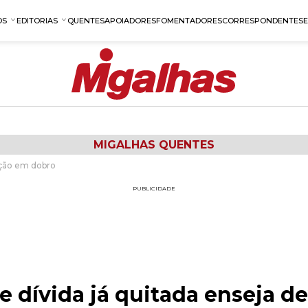
OS
EDITORIAS
QUENTES
APOIADORES
FOMENTADORES
CORRESPONDENTES
MIGALHAS QUENTES
ução em dobro
PUBLICIDADE
e dívida já quitada enseja 