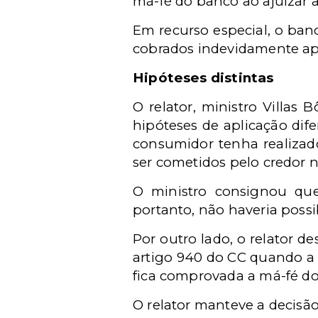
má-fé do banco ao ajuizar aç
Em recurso especial, o ba
cobrados indevidamente ap
Hipóteses distintas
O relator, ministro Villas
hipóteses de aplicação dif
consumidor tenha realizad
ser cometidos pelo credor n
O ministro consignou que
portanto, não haveria possi
Por outro lado, o relator d
artigo 940 do CC quando a 
fica comprovada a má-fé do
O relator manteve a decisão