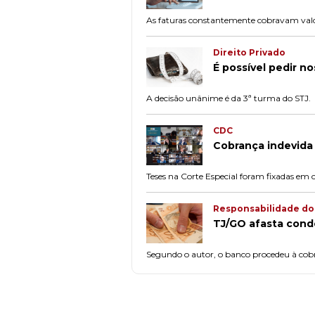
As faturas constantemente cobravam valo
Direito Privado
É possível pedir n
A decisão unânime é da 3ª turma do STJ.
CDC
Cobrança indevida
Teses na Corte Especial foram fixadas em 
Responsabilidade d
TJ/GO afasta cond
Segundo o autor, o banco procedeu à cobra