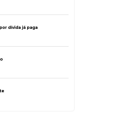
or dívida já paga
ro
te