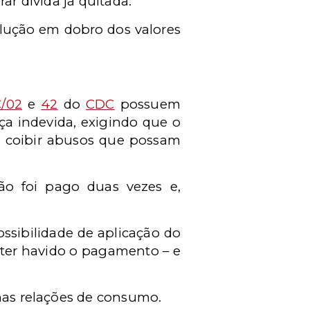
ar dívida já quitada.
lução em dobro dos valores
/02
e
42
do
CDC
possuem
ça indevida, exigindo que o
é coibir abusos que possam
ão foi pago duas vezes e,
ossibilidade de aplicação do
 ter havido o pagamento – e
 nas relações de consumo.