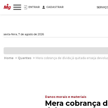
ENTRAR
CADASTRAR
SERVIÇ
sexta-feira, 7 de agosto de 2026
Home
>
Quentes
>
Mera cobrança de dívida já quitada enseja devol
Danos morais e materiais
Mera cobrança d