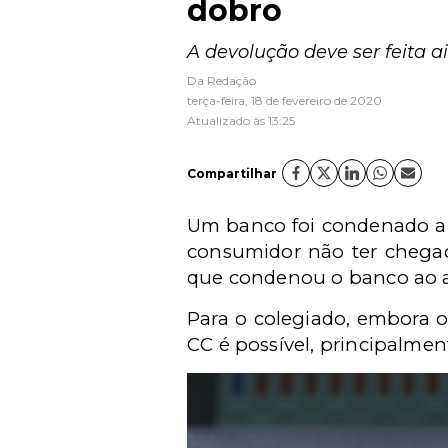
dobro
A devolução deve ser feita 
Da Redação
terça-feira, 18 de fevereiro de 2020
Atualizado às 13:25
Compartilhar
Um banco foi condenado a d
consumidor não ter chegad
que condenou o banco ao ap
Para o colegiado, embora o
CC é possível, principalmen