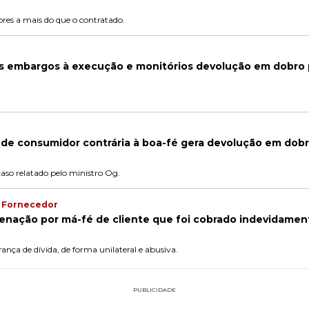
res a mais do que o contratado.
os embargos à execução e monitórios devolução em dobro p
 de consumidor contrária à boa-fé gera devolução em dob
caso relatado pelo ministro Og.
o Fornecedor
enação por má-fé de cliente que foi cobrado indevidamen
nça de dívida, de forma unilateral e abusiva.
PUBLICIDADE