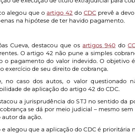
ão de execução de título extrajudicial para cobr
nco alegou que o
artigo 42
do
CDC
prevê a devo
enas na hipótese de ter havido pagamento.
 Bôas Cueva, destacou que os
artigos 940
do
CC
erentes. O artigo 42 não pune a simples cobran
o o pagamento do valor indevido. O objetivo 
o exercício de seu direito de cobrança.
, no caso dos autos, o valor questionado n
bilidade de aplicação do artigo 42 do CDC.
estacou a jurisprudência do STJ no sentido da p
cobrança se dá por meio judicial – mesmo sem
 autor da ação.
 e alegou que a aplicação do CDC é prioritária