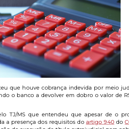
ceu que houve cobrança indevida por meio judi
do o banco a devolver em dobro o valor de R$
elo TJ/MS que entendeu que apesar de o proc
a a presença dos requisitos do
artigo 940
do
C