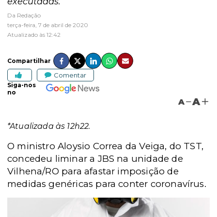
executadas.
Da Redação
terça-feira, 7 de abril de 2020
Atualizado às 12:42
Compartilhar
Comentar
Siga-nos
no
A
A
*Atualizada às 12h22.
O ministro Aloysio Correa da Veiga, do TST,
concedeu liminar a JBS na unidade de
Vilhena/RO para afastar imposição de
medidas genéricas para conter coronavírus.