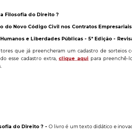
a Filosofia do Direito ?
o do Novo Código Civil nos Contratos Empresariais
 Humanos e Liberdades Públicas - 5ª Edição - Revi
eitores que já preencheram um cadastro de sorteios c
do esse cadastro extra,
clique aqui
para preenchê-lo
.
sofia do Direito ? -
O livro é um texto didático e ino