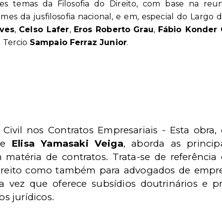
s temas da Filosofia do Direito, com base na reu
nomes da jusfilosofia nacional, e em, especial do Largo 
lves
,
Celso Lafer
,
Eros Roberto
Grau
,
Fábio Konder
 Tercio
Sampaio Ferraz Junior
.
Civil nos Contratos Empresariais -
Esta obra,
e
Elisa Yamasaki Veiga
, aborda as princip
matéria de contratos. Trata-se de referência 
ireito como também para advogados de empr
a vez que oferece subsídios doutrinários e pr
 jurídicos.