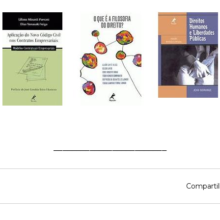
_________________________
Compartil