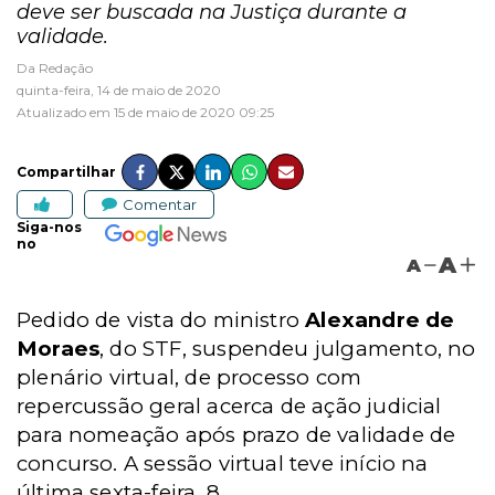
deve ser buscada na Justiça durante a
validade.
Da Redação
quinta-feira, 14 de maio de 2020
Atualizado em 15 de maio de 2020 09:25
Compartilhar
Comentar
Siga-nos
no
A
A
Pedido de vista do ministro
Alexandre de
Moraes
, do STF, suspendeu julgamento, no
plenário virtual, de processo com
repercussão geral acerca de ação judicial
para nomeação após prazo de validade de
concurso. A sessão virtual teve início na
última sexta-feira, 8.