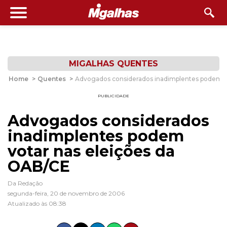
MIGALHAS QUENTES
Home
>
Quentes
>
Advogados considerados inadimplentes podem v
PUBLICIDADE
Advogados considerados
inadimplentes podem
votar nas eleições da
OAB/CE
Da Redação
segunda-feira, 20 de novembro de 2006
Atualizado às 08:38