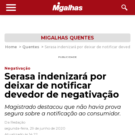
MIGALHAS QUENTES
Home
>
Quentes
>
Serasa indenizará por deixar de notificar devedo
PUBLICIDADE
Negativação
Serasa indenizará por
deixar de notificar
devedor de negativação
Magistrado destacou que não havia prova
segura sobre a notificação ao consumidor.
Da Redação
segunda-feira, 29 de junho de 2020
Atualizado às 14:22