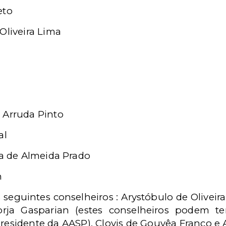
eto
Oliveira Lima
 Arruda Pinto
al
va de Almeida Prado
n
seguintes conselheiros : Arystóbulo de Oliveira 
orja Gasparian (estes conselheiros podem t
residente da AASP), Clovis de Gouvêa Franco e A