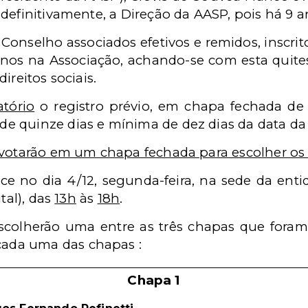
definitivamente, a Direção da AASP, pois há 9 a
Conselho associados efetivos e remidos, inscrit
nos na Associação, achando-se com esta quite
ireitos sociais.
atório
o registro prévio, em chapa fechada de s
 quinze dias e mínima de dez dias da data da r
votarão em um chapa fechada para escolher os 
ce no dia 4/12, segunda-feira, na sede da enti
tal), das
13h
às
18h
.
colherão uma entre as três chapas que foram 
da uma das chapas :
Chapa 1