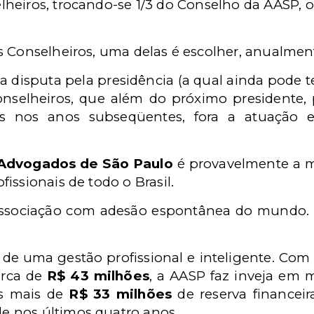
selheiros, trocando-se 1/3 do Conselho da AASP, 
 Conselheiros, uma delas é escolher, anualment
 a disputa pela presidência (a qual ainda pode t
selheiros, que além do próximo presidente, p
s nos anos subseqüentes
, fora a atuação 
 Advogados de São Paulo
é provavelmente a 
issionais de todo o Brasil.
Associação com adesão espontânea do mundo.
e uma gestão profissional e inteligente. Com 
erca de
R$ 43 milhões
, a AASP faz inveja em 
is mais de
R$ 33 milhões
de reserva financeir
 nos últimos quatro anos.