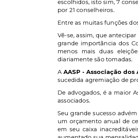
escolhidos, isto sim, 7 con
por 21 conselheiros.
Entre as muitas funções dos
Vê-se, assim, que antecipar
grande importância dos Con
menos mais duas eleiçõe
diariamente são tomadas.
A
AASP - Associação dos
sucedida agremiação de prof
De advogados, é a maior 
associados.
Seu grande sucesso advém d
um orçamento anual de c
em seu caixa inacreditáve
aumentado sua mensalidade