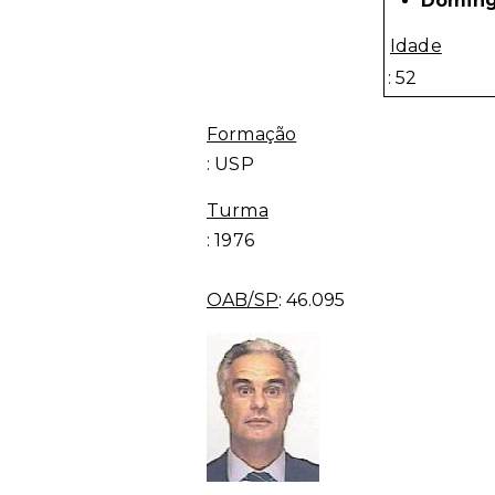
Doming
Idade
: 52
Formação
:
USP
Turma
: 1976
OAB/SP
:
46.095