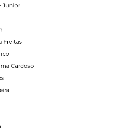
e Junior
n
a Freitas
anco
Lima Cardoso
és
eira
a