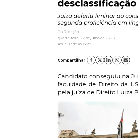
desclassificaçã
Juíza deferiu liminar ao co
segunda proficiência em lín
Da Redação
quarta-feira, 22 de julho de 2020
Atualizado às 13:28
Compartilhar
Candidato conseguiu na Ju
faculdade de Direito da US
pela juíza de Direito Luiza 