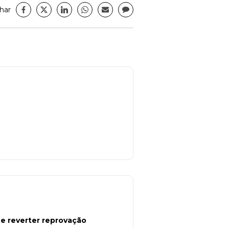
har
ue reverter reprovação