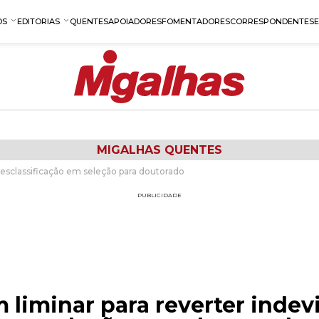
OS
EDITORIAS
QUENTES
APOIADORES
FOMENTADORES
CORRESPONDENTES
MIGALHAS QUENTES
desclassificação em seleção para doutorado
PUBLICIDADE
 liminar para reverter indev