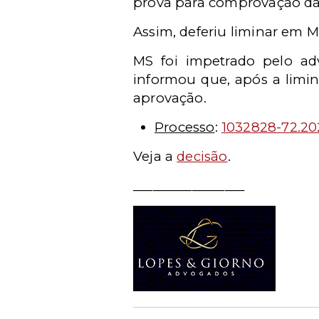
prova para comprovação da 
Assim, deferiu liminar em 
MS foi impetrado pelo a
informou que, após a limina
aprovação.
Processo
:
1032828-72.20
Veja a
decisão
.
_________________