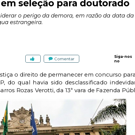
o em seleção para doutorado
nsiderar o perigo da demora, em razão da data 
gua estrangeira.
Siga-nos
Comentar
no
stiça o direito de permanecer em concurso par
P, do qual havia sido desclassificado indevida
Barros Rozas Verotti, da 13ª vara de Fazenda Públ