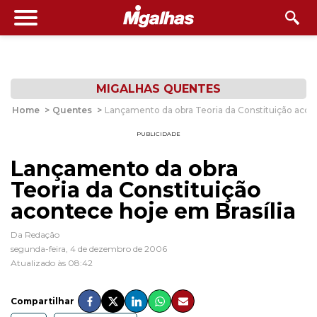
MIGALHAS QUENTES
Home
>
Quentes
>
Lançamento da obra Teoria da Constituição acont
PUBLICIDADE
Lançamento da obra
Teoria da Constituição
acontece hoje em Brasília
Da Redação
segunda-feira, 4 de dezembro de 2006
Atualizado às 08:42
Compartilhar